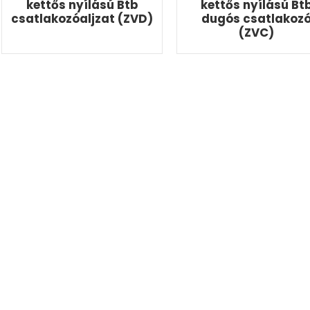
kettős nyílású Btb
kettős nyílású Bt
csatlakozóaljzat (ZVD)
dugós csatlakoz
(ZVC)