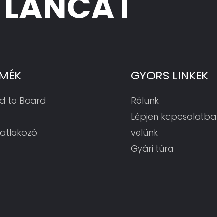
I LÁNCÁT
RMÉK
GYORS LINKEK
d to Board
Rólunk
Lépjen kapcsolatba
satlakozó
velünk
Gyári túra