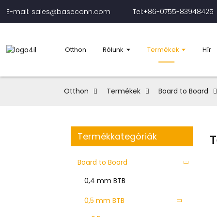
E-mail: sales@baseconn.com
Tel:+86-0755-83948425
Otthon
Rólunk
Termékek
Hír
Otthon
Termékek
Board to Board
Termékkategóriák
T
Board to Board
0,4 mm BTB
0,5 mm BTB