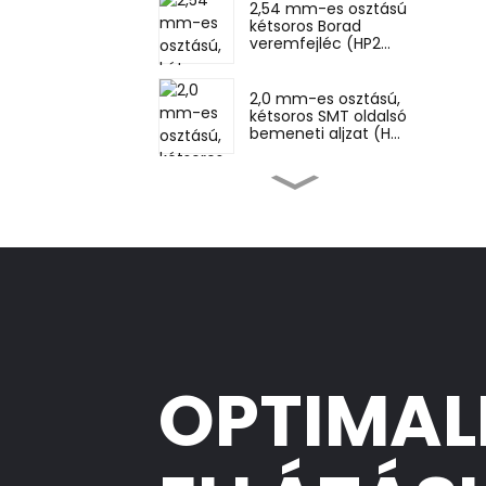
2,54 mm-es osztású
kétsoros Borad
veremfejléc (HP2...
2,0 mm-es osztású,
kétsoros SMT oldalsó
bemeneti aljzat (H...
2,0 mm-es osztású,
kétsoros DIP-aljzat
(HS200DB-0445)
2,0 mm-es osztású,
kétsoros DIP-aljzat
(HS200DB-4350)
2,0 mm-es kétsoros
OPTIMAL
derékszögű tűfej
(HP200Q...
Egytűs testreszabott
tűfejléc (HP200DA-