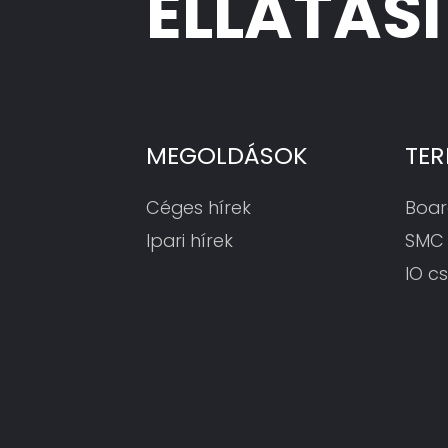
ELLÁTÁS
1670)
MEGOLDÁSOK
TE
Céges hírek
Boar
Ipari hírek
SMC
IO c