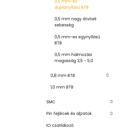
0,5 mm-es
duplanyílású BTB
0,5 mm nagy átviteli
sebesség
0,5 mm-es egynyílású
BTB
0,5 mm halmozási
magasság 3,5 - 5,0
0,8 mm BTB
1,0 mm BTB
SMC
Pin fejlécek és aljzatok
IO csatlakozó