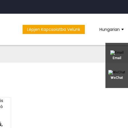
Lépjen Kapcsolatba Velünk
Hungarian
Email
WeChat
ú,