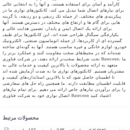
کارآمد و آسان برای استفاده هستند، و آنها را به انتخابی عالی
برای نیازهای اتصال شما تبدیل می کند، کانکتورهای نواری ما در
پیکربندی های مختلف، از جمله تک ردیفی و دو ردیفه، با گزینه
هایی برای گام ها و ارتفاع های مختلف در دسترس هستند. آنها
برای ارائه یک اتصال ایمن و پایدار، تضمین هدایت عالی و
یکپارچگی سیگنال طراحی شده اند، این کانکتورها برای طیف
گسترده ای از کاربردها، از جمله اتوماسیون صنعتی، الکترونیک
خودرو، لوازم خانگی و غیره مناسب هستند. آنها به گونه‌ای ساخته
شده‌اند که در محیط‌های سخت مقاومت کنند و عملکرد برتر را
تحت شرایط سخت‌تر ارائه دهند، در شرکت فناوری Baseconn، ما
متعهد به ارائه محصولات با بالاترین کیفیت و خدمات عالی به
مشتریان هستیم. کانکتورهای نواری ما به شدت آزمایش شده اند
تا اطمینان حاصل شود که با بالاترین استانداردهای کیفیت و
قابلیت اطمینان مطابقت دارند. ما همچنین راه حل های سفارشی
را برای برآوردن نیازهای خاص ارائه می دهیم. برای تمام نیازهای
اتصال نواری خود به شرکت فناوری Baseconn اعتماد کنید
محصولات مرتبط