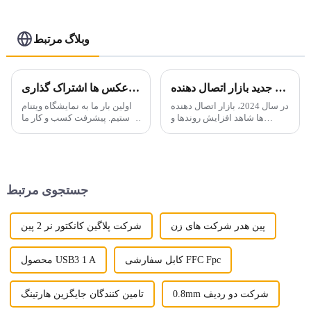
وبلاگ مرتبط
پیش بینی 2024: روند جدید بازار اتصال دهنده
عکس ها اشتراک گذاری CEIT&ECPE در ویتنام
در سال 2024، بازار اتصال دهنده
اولین بار ما به نمایشگاه ویتنام
ها شاهد افزایش روندها و
پیوستیم. پیشرفت کسب و کار ما
فناوری های جدیدی خواهد بود که
در ویتنام.
در حال تغییر شکل صنعت
هستند. با افزایش تقاضا برای
انتقال داده با سرعت بالا،
کانکتورها ...
جستجوی مرتبط
پین هدر شرکت های زن
شرکت پلاگین کانکتور نر 2 پین
کابل سفارشی FFC Fpc
محصول USB3 1 A
0.8mm شرکت دو ردیف
تامین کنندگان جایگزین هارتینگ