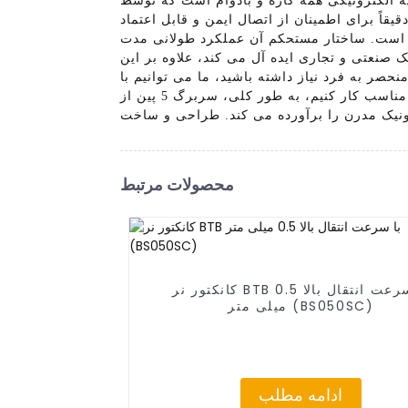
مه کاره و بادوام است که توسط Baseconn Technology Co., Ltd طراحی و تولید شده است. معمولاً در دستگاه های الکترونیکی
ی طراحی فشرده با پنج پین است. دقیقاً برای اطمینان از اتصال ایمن و قابل اعتماد
دها مناسب است. ساختار مستحکم آن عملکرد طولانی مدت
د، علاوه بر این، Baseconn Technology Co., Ltd. گزینه های سفارشی سازی را
ت منحصر به فرد نیاز داشته باشید، ما می توانیم با
شما برای ایجاد یک راه حل مناسب کار کنیم، به طور کلی، سربرگ 5 پین از Baseconn Technology Co., Ltd. یک قطعه الکترونیکی قابل اعتماد و همه کاره است که
رونیک مدرن را برآورده می کند. طراحی و ساخت
محصولات مرتبط
کانکتور نر BTB با سرعت انتقال بالا 0.5
میلی متر (BS050SC)
ادامه مطلب