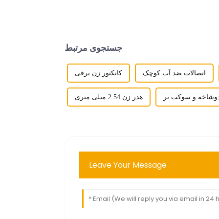
جستجوی مرتبط
اتصالات ضد آب کوچک
کانکتور زن برقی
وشاخه و سوکت نر
هدر زن 2.54 میلی متری
Leave Your Message