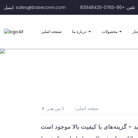
تلفن: +86-0755-83948425
ایمیل: sales@baseconn.com
بار
محصولات
درباره ما
صفحه اصلی
>>
صفحه اصلی
5 پین هدر