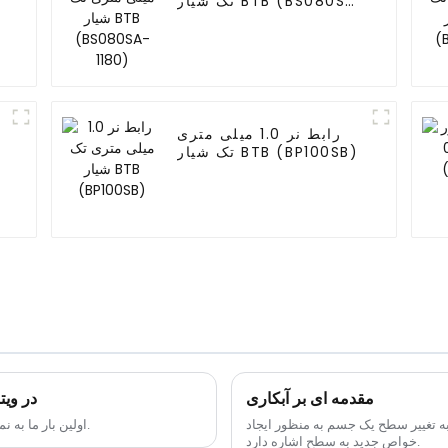
تک شیار BTB (BS080SA-
1180)
رابط نر 1.0 میلی متری
تک شیار BTB (BP100SB)
مقدمه ای بر آبکاری
اشتراک گذاری عکس ها از &ECPE
تغییر سطح یک جسم به منظور ایجاد
اولین بار ما به نمایشگاه ویتنام پیوستیم. پیشرفت کسب و کار ما در ویتنام.
خواص جدید به سطح اشاره دارد.