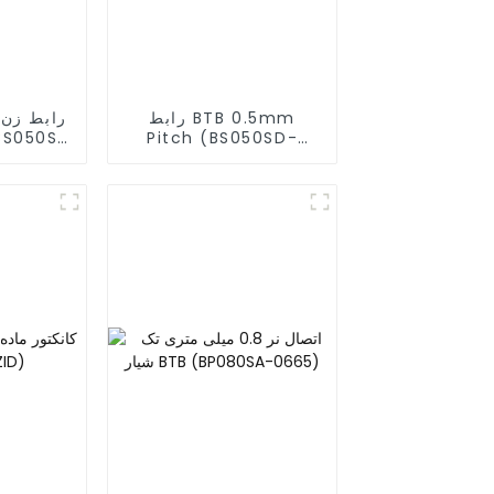
رابط BTB 0.5mm
Pitch (BS050SD-
)
0270)