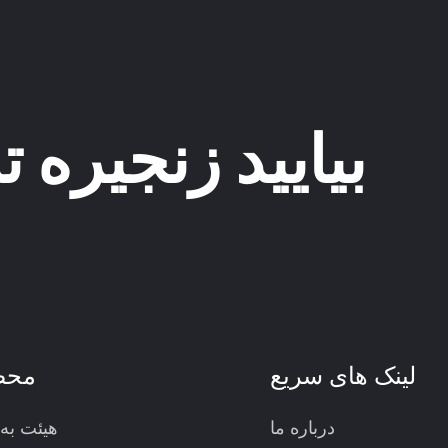
بیایید زنجیره ت
لینک های سریع
محص
درباره ما
هیئت به