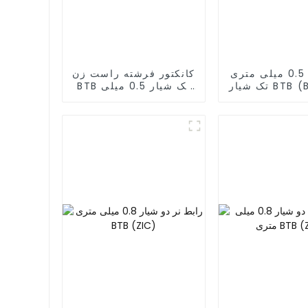
رابط زن 0.5 میلی متری
کانکتور فرشته راست زن
تک شیار BTB (BS050SA
BTB تک شیار 0.5 میلی
- 0350
متری (BS050RA -
0540 - T)