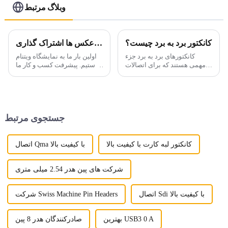
وبلاگ مرتبط
کانکتور برد به برد چیست؟
عکس ها اشتراک گذاری CEIT&ECPE در ویتنام
کانکتورهای برد به برد جزء
اولین بار ما به نمایشگاه ویتنام
مهمی هستند که برای اتصالات
پیوستیم. پیشرفت کسب و کار ما
داخلی در دستگاه های
در ویتنام.
الکترونیکی مورد استفاده قرار
می گیرند و نقش حیاتی در بازار
الکترونیک امروزی دارند.
اتصالات برد به برد شامل ...
جستجوی مرتبط
کانکتور لبه کارت با کیفیت بالا
اتصال Qma با کیفیت بالا
شرکت های پین هدر 2.54 میلی متری
اتصال Sdi با کیفیت بالا
شرکت Swiss Machine Pin Headers
بهترین USB3 0 A
صادرکنندگان هدر 8 پین