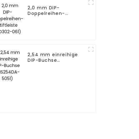
2,0 mm DIP-
Doppelreihen-
Stiftleiste (HD302-
061)
2,54 mm einreihige
DIP-Buchse
(HS254DA-5051)