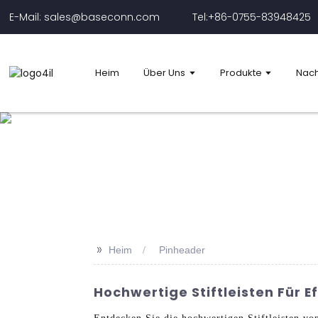
E-Mail: sales@baseconn.com
Tel:+86-0755-83948425
Heim
Über Uns
Produkte
Nach
>>
Heim
Pinheader
Hochwertige Stiftleisten Für E