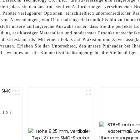
n Baseconn Technology Co., Ltd., die zuverlässige und langlebige V
zipiert, dass sie den anspruchsvollen Anforderungen verschiedener 
en Palette verfügbarer Optionen, einschließlich unterschiedlicher R
ahl von Anwendungen, von Unterhaltungselektronik bis hin zu Indus
stellt unsere umfangreiche Auswahl sicher, dass Sie die perfekte L
ndung erstklassiger Materialien und modernster Produktionstechniken
Industriestandards. Mit einem Fokus auf Präzision und Zuverlässigk
rtrauen. Erleben Sie den Unterschied, den unsere Pinheader bei Ih
d., wenn es um die Konnektivitätslösungen geht, die Sie benötige
 1,27