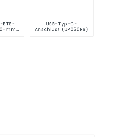
z-BTB-
USB-Typ-C-
1,0-mm-
Anschluss (UP050RB)
100SB)