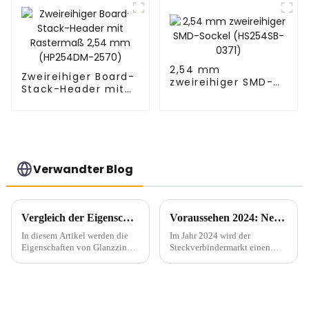
2,54 mm
Zweireihiger Board-
zweireihiger SMD-
Stack-Header mit
Sockel (HS254SB-
Rastermaß 2,54
0371)
mm (HP254DM-
2570)
Verwandter Blog
Vergleich der Eigenschaften und Anwendung von Glanzzinn und Nebelzinn bei der Verzinnung
Voraussehen 2024: Neuer Trend auf dem Steckverbindermarkt
In diesem Artikel werden die
Im Jahr 2024 wird der
Eigenschaften von Glanzzinn
Steckverbindermarkt einen
und Nebelzinn und die
Aufschwung neuer Trends und
praktische Anwendung aus
Technologien erleben, die die
zwei Gesichtspunkten erläutert.
Branche neu gestalten werden.
Da die Nachfrage nach
Hochgeschwindigkeits-