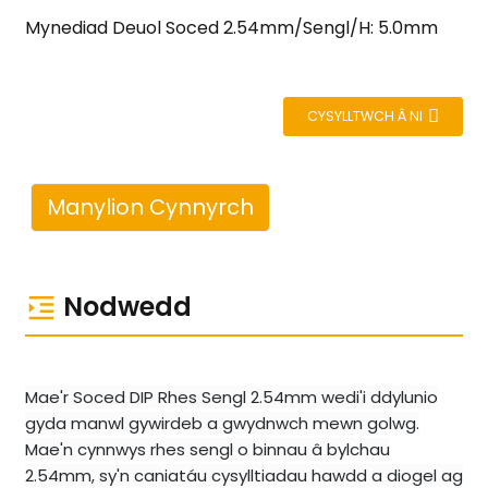
Mynediad Deuol Soced 2.54mm/Sengl/H: 5.0mm
CYSYLLTWCH Â NI
Manylion Cynnyrch
Nodwedd
Mae'r Soced DIP Rhes Sengl 2.54mm wedi'i ddylunio
gyda manwl gywirdeb a gwydnwch mewn golwg.
Mae'n cynnwys rhes sengl o binnau â bylchau
2.54mm, sy'n caniatáu cysylltiadau hawdd a diogel ag