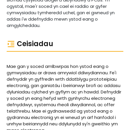
ogystal, mae'r soced yn cael ei raddio ar gyfer
cymwysiadau tymheredd uchel, gan ei gwneud yn
addas i'w ddefnyddio mewn ystod eang o
amgylcheddau.
Ceisiadau
Mae gan y soced amlbwrpas hon ystod eang o
gymwysiadau ar draws amrywiol ddiwydiannau. Fe'i
defnyddir yn gyffredin wrth ddatblygu prototeipiau
electronig, gan ganiatáu i beirianwyr brofi ac addasu
dyluniadau cylched yn gyflym ac yn hawdd. Defnyddir
y soced yn eang hefyd wrth gynhyrchu electroneg
defnyddwyr, systemau rheoli diwydiannol, ac offer
telathrebu. Mae ei gydnawsedd ag ystod eang o
gydrannau electronig yn ei wneud yn arf hanfodol i
unrhyw beiriannydd neu ddylunydd sy'n gweithio ym