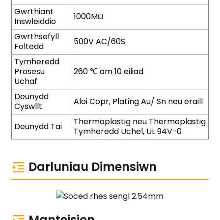
Gwrthiant
1000MΩ
Inswleiddio
Gwrthsefyll
500V AC/60S
Foltedd
Tymheredd
Prosesu
260 ℃ am 10 eiliad
Uchaf
Deunydd
Aloi Copr, Plating Au/ Sn neu eraill
Cyswllt
Thermoplastig neu Thermoplastig
Deunydd Tai
Tymheredd Uchel, UL 94V-0
Darluniau Dimensiwn
Manteision