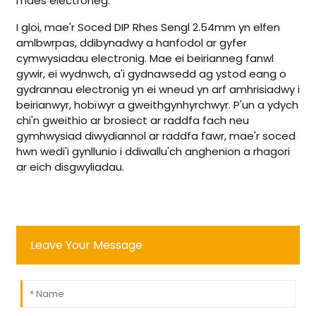
maes electroneg.
I gloi, mae'r Soced DIP Rhes Sengl 2.54mm yn elfen
amlbwrpas, ddibynadwy a hanfodol ar gyfer
cymwysiadau electronig. Mae ei beirianneg fanwl
gywir, ei wydnwch, a'i gydnawsedd ag ystod eang o
gydrannau electronig yn ei wneud yn arf amhrisiadwy i
beirianwyr, hobïwyr a gweithgynhyrchwyr. P'un a ydych
chi'n gweithio ar brosiect ar raddfa fach neu
gymhwysiad diwydiannol ar raddfa fawr, mae'r soced
hwn wedi'i gynllunio i ddiwallu'ch anghenion a rhagori
ar eich disgwyliadau.
Leave Your Message