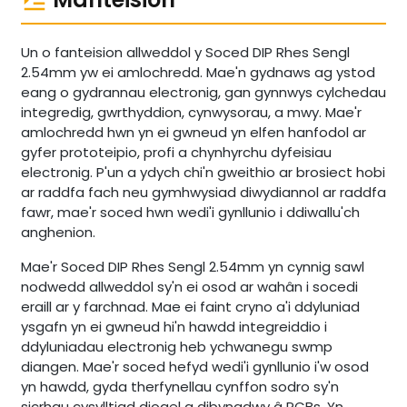
Un o fanteision allweddol y Soced DIP Rhes Sengl
2.54mm yw ei amlochredd. Mae'n gydnaws ag ystod
eang o gydrannau electronig, gan gynnwys cylchedau
integredig, gwrthyddion, cynwysorau, a mwy. Mae'r
amlochredd hwn yn ei gwneud yn elfen hanfodol ar
gyfer prototeipio, profi a chynhyrchu dyfeisiau
electronig. P'un a ydych chi'n gweithio ar brosiect hobi
ar raddfa fach neu gymhwysiad diwydiannol ar raddfa
fawr, mae'r soced hwn wedi'i gynllunio i ddiwallu'ch
anghenion.
Mae'r Soced DIP Rhes Sengl 2.54mm yn cynnig sawl
nodwedd allweddol sy'n ei osod ar wahân i socedi
eraill ar y farchnad. Mae ei faint cryno a'i ddyluniad
ysgafn yn ei gwneud hi'n hawdd integreiddio i
ddyluniadau electronig heb ychwanegu swmp
diangen. Mae'r soced hefyd wedi'i gynllunio i'w osod
yn hawdd, gyda therfynellau cynffon sodro sy'n
sicrhau cysylltiad diogel a dibynadwy â PCBs. Yn