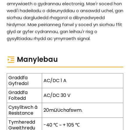
amrywiaeth o gydrannau electronig. Mae'r soced hon
wedi'i hadeiladu o ddeunyddiau o ansawdd uchel, gan
sicrhau dargludedd rhagorol a dibynadwyedd
hirdymor. Mae peirianneg fanwl y soced yn sicrhau ffit
glyd ar gyfer cydrannau, gan leihau'r risg o
gysylltiadau rhydd ac ymyrraeth signal.
Manylebau
Graddfa
AC/DC 1 A
Gyfredol
Graddfa
AC/DC 30 V
Foltedd
Cysylltwch â
20mΩUchafswm.
Resistance
Tymheredd
-40 ℃ ~ + 105 ℃
Gweithredu