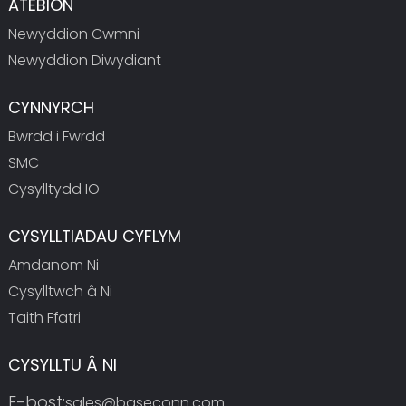
ATEBION
Newyddion Cwmni
Newyddion Diwydiant
CYNNYRCH
Bwrdd i Fwrdd
SMC
Cysylltydd IO
CYSYLLTIADAU CYFLYM
Amdanom Ni
Cysylltwch â Ni
Taith Ffatri
CYSYLLTU Â NI
E-bost:
sales@baseconn.com