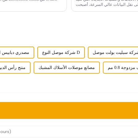
لى نقل البيانات عالي السرعة، أصبحت
الموصلات...
ركة سبليت بولت موصل
شركة موصل النوع D
مصدري دبابيس ال
جة 0.8 مم
مصانع موصلات الأسلاك المشبك
منتج رأس الدبوس 2