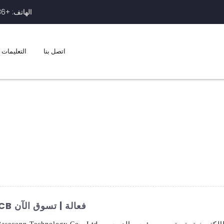
الهاتف: +86-0755-83948425
اتصل بنا
التعليمات
رؤوس دبابيس عالية الجودة لاتصالات PCB فعالة | تسوق الآن