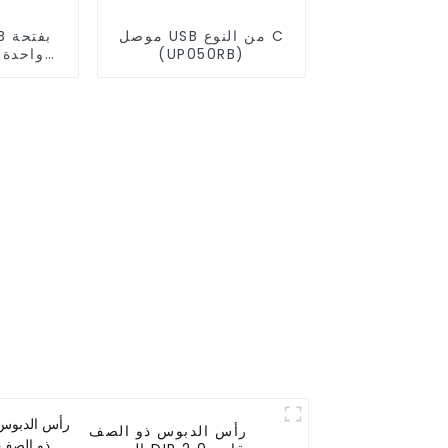
موصل USB من النوع C
(UP050RB)
B)
رأس الدبوس ذو الصف