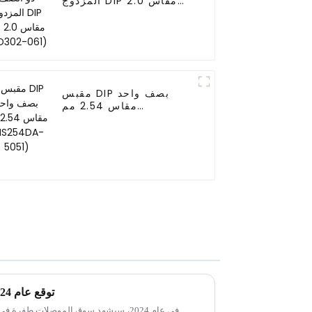
المزدوج DIP مقاس 2.0
مم (HD302-061)
مقبس DIP بصف واحد
مقاس 2.54 مم
(HS254DA-5051)
توقع عام 2024: اتجاه جديد لسوق الموصلات
في عام 2024، سيشهد سوق الموصلات طفرة 