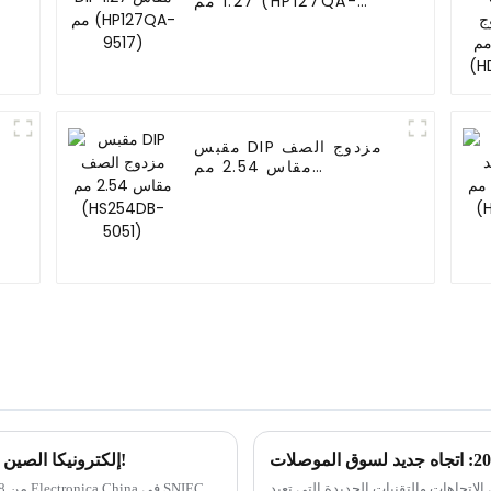
1.27 مم (HP127QA-
9517)
مقبس DIP مزدوج الصف
مقاس 2.54 مم
(HS254DB-5051)
إلكترونيكا الصين 2024: قم بزيارتنا في الفترة من 8 إلى 10 يوليو!
في الاتجاهات والتقنيات الجديدة التي تعيد