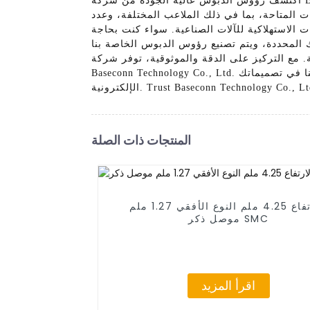
اكتشف رؤوس الدبوس عالية الجودة من شركة Baseconn Technology Co., Ltd.، التي توفر حلول اتصال موثوقة ومتينة لأجهزتك الإلكترونية. تم تصميم رؤوس الدبوس
رات المتاحة، بما في ذلك الملاعب المختلفة، وعدد
 الاستهلاكية للآلات الصناعية. سواء كنت بحاجة
ك المحددة، ويتم تصنيع رؤوس الدبوس الخاصة بنا
ة. مع التركيز على الدقة والموثوقية، توفر شركة
Baseconn Technology Co., Ltd. رؤوس الدبوس التي يثق بها المحترفون في جميع أنحاء العالم، واختبر الفرق الذي يمكن أن تحدثه رؤوس الدبوس لدينا في تصميماتك
المنتجات ذات الصلة
الارتفاع 4.25 ملم النوع الأفقي 1.27 ملم
موصل ذكر SMC
اقرأ المزيد