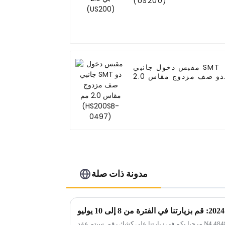
(US200)
مقبس دخول جانبي SMT
ذو صف مزدوج مقاس 2.0
مم (HS200SB-0497)
مدونة ذات صلة
مرحبا بكم في زيارتنا على كشك رقم. سيتم عقد N4.4848 من Electronica China في SNIEC