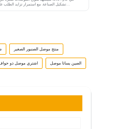
تشكيل الصناعة. مع استمرار تزايد الطلب ع
منتج موصل الصنبور الصغير
ش
الصين يساتا موصل
اشتري موصل ذو حواف مزدو