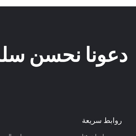
دعونا نحسن سلس
روابط سريعة
م