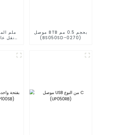
موصل BTB بحجم 0.5 مم
(BS050SD-0270)
نقل عا
0SC)