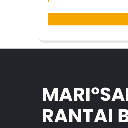
MARI°S
RANTAI 