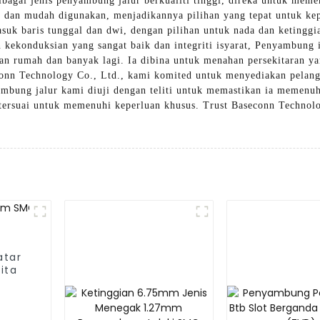
agai jenis penyambung jalur berkualiti tinggi, direka untuk memen
p dan mudah digunakan, menjadikannya pilihan yang tepat untuk k
asuk baris tunggal dan dwi, ​​dengan pilihan untuk nada dan ketingg
kekonduksian yang sangat baik dan integriti isyarat, Penyambung in
atan rumah dan banyak lagi. Ia dibina untuk menahan persekitaran y
onn Technology Co., Ltd., kami komited untuk menyediakan pelangg
bung jalur kami diuji dengan teliti untuk memastikan ia memenuhi
tersuai untuk memenuhi keperluan khusus. Trust Baseconn Technol
atar
ita