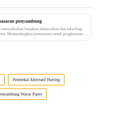
 pasaran penyambung
 menyaksikan lonjakan dalam aliran dan teknologi
stri. Memandangkan permintaan untuk penghantaran
kat, penyambung ...
i
Pembekal Alternatif Harting
Penyambung Wayar Pateri