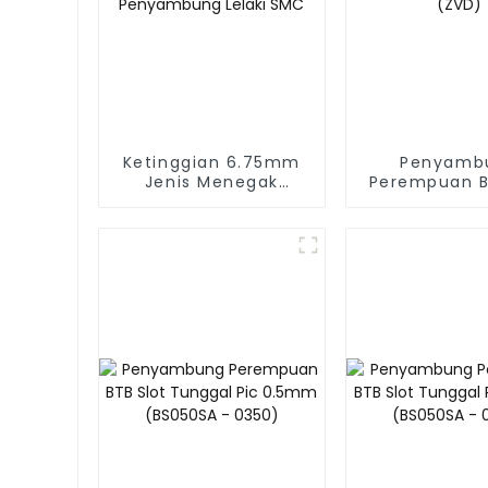
Ketinggian 6.75mm
Penyamb
Jenis Menegak
Perempuan B
1.27mm Penyambung
Berganda Pi
Lelaki SMC
(ZVD)