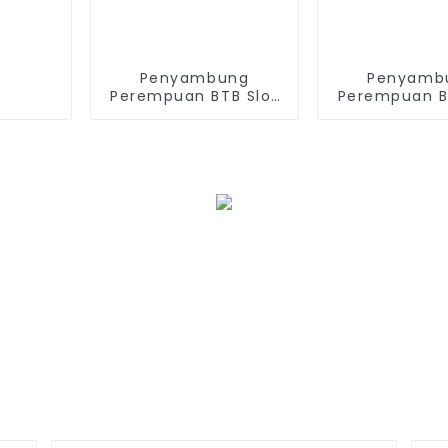
Penyambung
Penyamb
Perempuan BTB Slot
Perempuan B
Tunggal Pic 0.5mm
Tunggal Pic
(BS050SA - 0350)
(BS050SA -