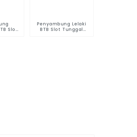
ung
Penyambung Lelaki
TB Slot
BTB Slot Tunggal
 0.5mm
Padang 0.8mm
 0595)
(BP080SA-0565)