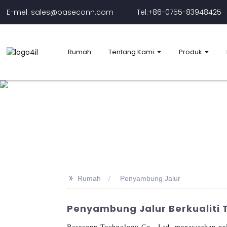
E-mel: sales@baseconn.com
Tel:+86-0755-83948425
Rumah
Tentang Kami
Produk
>>
Rumah
Penyambung Jalur
Penyambung Jalur Berkualiti 