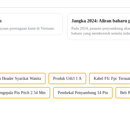
m
Jangka 2024: Aliran baharu
ayaan perniagaan kami di Vietnam.
Pada 2024, pasaran penyambung akan
baharu yang membentuk semula indu
data berkelajuan tinggi terus mening
n Header Syarikat Wanita
Produk Usb3 1 A
Kabel Ffc Fpc Tersua
engepala Pin Pitch 2.54 Mm
Pembekal Penyambung 14 Pin
Beli 